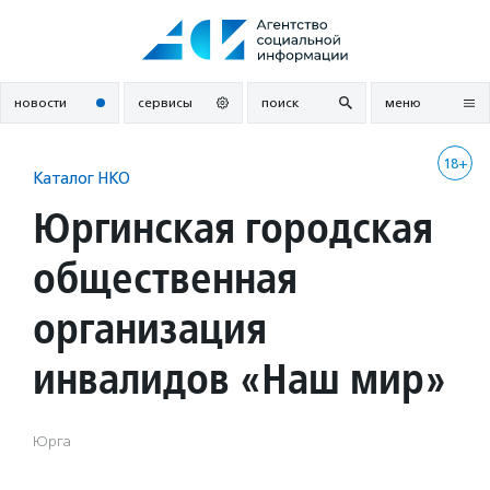
Перейти
к
содержанию
новости
сервисы
поиск
меню
18+
Каталог НКО
Юргинская городская
общественная
организация
инвалидов «Наш мир»
Юрга