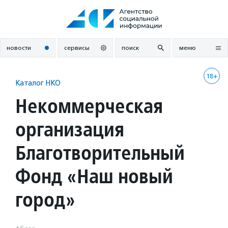
Перейти
к
содержанию
новости
сервисы
поиск
меню
18+
Каталог НКО
Некоммерческая
организация
Благотворительный
Фонд «Наш новый
город»