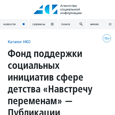
Перейти
к
содержанию
новости
сервисы
поиск
меню
18+
Каталог НКО
Фонд поддержки
социальных
инициатив сфере
детства «Навстречу
переменам» —
Публикации