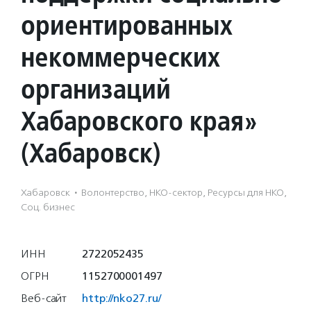
ориентированных
некоммерческих
организаций
Хабаровского края»
(Хабаровск)
Хабаровск
·
Волонтерство, НКО-сектор, Ресурсы для НКО,
Соц. бизнес
ИНН
2722052435
ОГРН
1152700001497
Веб-сайт
http://nko27.ru/