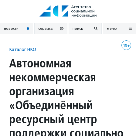
Перейти
к
содержанию
новости
сервисы
поиск
меню
18+
Каталог НКО
Автономная
некоммерческая
организация
«Объединённый
ресурсный центр
поддержки социально