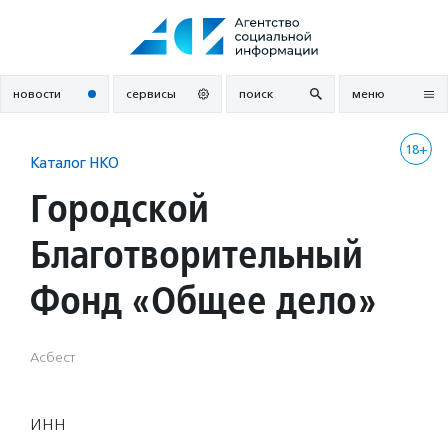
Перейти
к
содержанию
новости
сервисы
поиск
меню
18+
Каталог НКО
Городской
Благотворительный
Фонд «Общее дело»
Асбест
ИНН