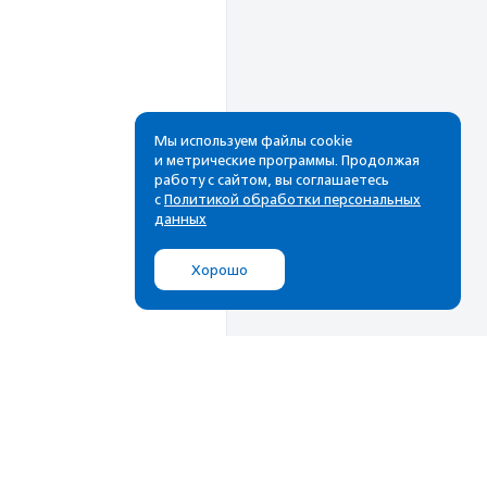
Мы используем файлы cookie
и метрические программы. Продолжая
работу с сайтом, вы соглашаетесь
Рассылка
с
Политикой обработки персональных
данных
Cамые свежие новости,
лучшие материалы в вашем
Хорошо
почтовом ящике
Подписаться