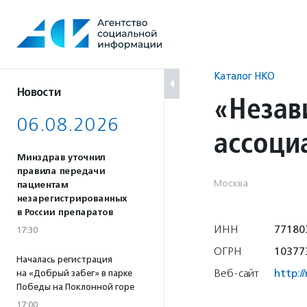
Перейти
к
содержанию
Каталог НКО
Новости
«Незав
06.08.2026
ассоци
Минздрав уточнил
правила передачи
Москва
пациентам
незарегистрированных
в России препаратов
ИНН
77180
17:30
ОГРН
10377
Началась регистрация
Веб-сайт
http://
на «Добрый забег» в парке
Победы на Поклонной горе
17:00