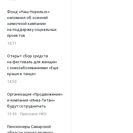
Фонд «Наш Норильск»
напомнил об осенней
заявочной кампании
на поддержку социальных
проектов
16:31
Открыт сбор средств
на фестиваль для женщин
с онкозаболеваниями «Еще
краше в танце»
14:50
Организация «Продвижение»
и компания «Инва-Титан»
будут сотрудничать
13:30
·
Прислано НКО
Пенсионеры Самарской
области освоят правила