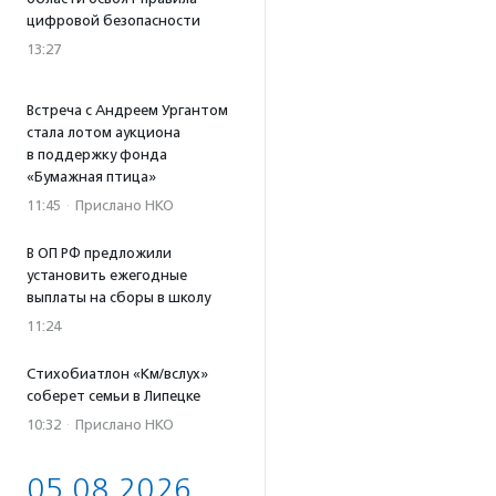
цифровой безопасности
13:27
Встреча с Андреем Ургантом
стала лотом аукциона
в поддержку фонда
«Бумажная птица»
11:45
·
Прислано НКО
В ОП РФ предложили
установить ежегодные
выплаты на сборы в школу
11:24
Стихобиатлон «Км/вслух»
соберет семьи в Липецке
10:32
·
Прислано НКО
05.08.2026