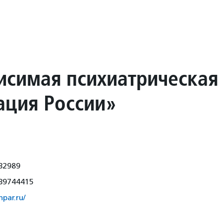
исимая психиатрическая
ация России»
32989
39744415
npar.ru/