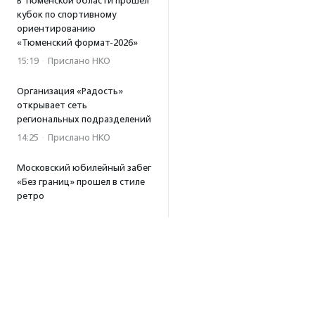
В Тюменской области прошел
кубок по спортивному
ориентированию
«Тюменский формат-2026»
15:19
·
Прислано НКО
Организация «Радость»
открывает сеть
региональных подразделений
14:25
·
Прислано НКО
Московский юбилейный забег
«Без границ» прошел в стиле
ретро
13:30
·
Прислано НКО
Совфед поддержал
инициативу о бесплатной
юридической помощи
сиротам старше 23 лет
13:19