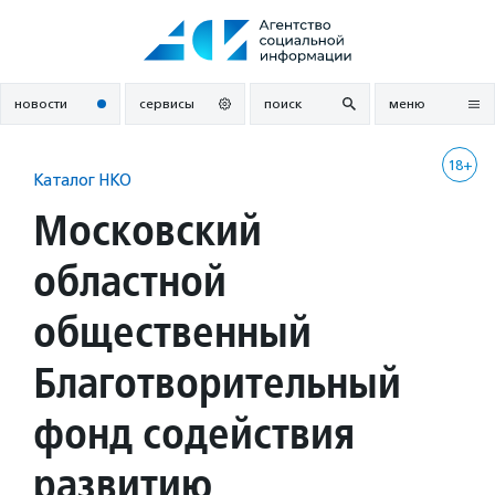
Перейти
к
содержанию
новости
сервисы
поиск
меню
18+
Каталог НКО
Московский
областной
общественный
Благотворительный
фонд содействия
развитию