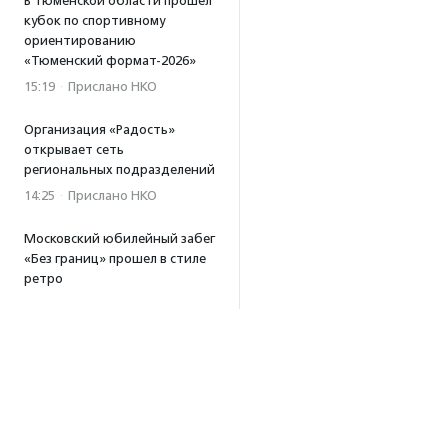
В Тюменской области прошел
кубок по спортивному
ориентированию
«Тюменский формат-2026»
15:19
·
Прислано НКО
Организация «Радость»
открывает сеть
региональных подразделений
14:25
·
Прислано НКО
Московский юбилейный забег
«Без границ» прошел в стиле
ретро
13:30
·
Прислано НКО
Совфед поддержал
инициативу о бесплатной
юридической помощи
сиротам старше 23 лет
13:19