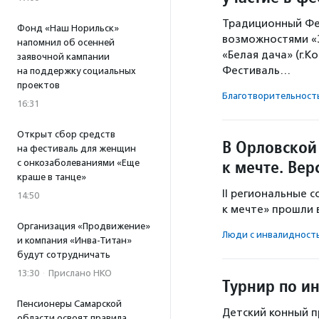
Традиционный Фес
Фонд «Наш Норильск»
возможностями «З
напомнил об осенней
«Белая дача» (г.
заявочной кампании
Фестиваль…
на поддержку социальных
проектов
Благотвори­тель­ност
16:31
Открыт сбор средств
В Орловской
на фестиваль для женщин
к мечте. Вер
с онкозаболеваниями «Еще
краше в танце»
II региональные 
14:50
к мечте» прошли в
Организация «Продвижение»
Люди с инвалидност
и компания «Инва-Титан»
будут сотрудничать
13:30
·
Прислано НКО
Турнир по и
Пенсионеры Самарской
Детский конный п
области освоят правила