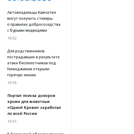
Автовладельцы Камчатки
могут получить стикеры
о правилах добрососедства
с бурыми медведями
18:02
Для родственников
пострадавших в результате
атаки беспилотников под
Геленджиком открыли
горячую линию
16:58
Портал поиска доноров
крови для животных
«Одной Крови» заработал
по всей России
16:53