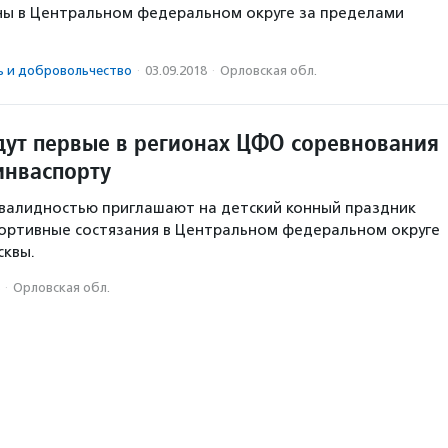
ны в Центральном федеральном округе за пределами
ь и доброволь­чест­во
·
03.09.2018
·
Орловская обл.
дут первые в регионах ЦФО соревнования
инваспорту
валидностью приглашают на детский конный праздник
ортивные состязания в Центральном федеральном округе
сквы.
·
Орловская обл.