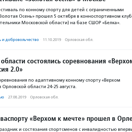
тиваль по конному спорту для детей с ограниченными
олотая Осень» прошел 5 октября в конноспортивном клуб
Котельники Московской области) на базе СШОР «Белка».
ь и доброволь­чест­во
·
11.10.2019
·
Орловская обл.
 области состоялись соревнования «Верхо
сия 2.0»
соревнования по адаптивному конному спорту «Верхом
 Орловской области 24-25 августа.
ью
·
27.08.2019
·
Орловская обл.
нваспорту «Верхом к мечте» прошел в Орл
раздник и состязания спортсменов с инвалидностью вперв