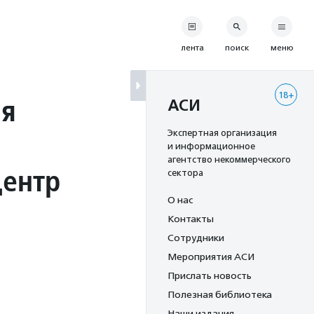
лента
поиск
меню
18+
ая
АСИ
Экспертная организация
и информационное
агентство некоммерческого
центр
сектора
О нас
Контакты
Сотрудники
Мероприятия АСИ
Прислать новость
Полезная библиотека
Наши издания