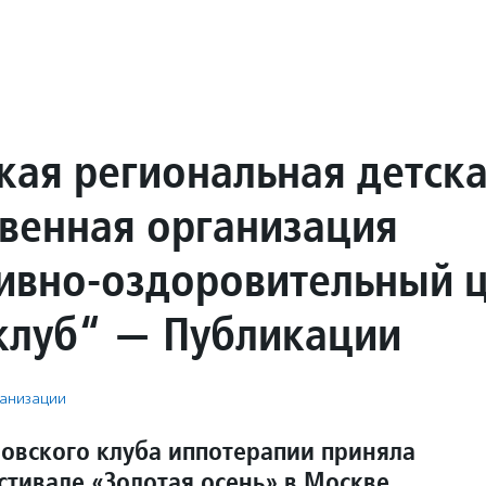
кая региональная детск
венная организация
ивно-оздоровительный 
клуб“ — Публикации
анизации
овского клуба иппотерапии приняла
стивале «Золотая осень» в Москве