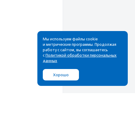
Мы используем файлы cookie
и метрические программы. Продолжая
работу с сайтом, вы соглашаетесь
Рассылка
с
Политикой обработки персональных
данных
Cамые свежие новости,
лучшие материалы в вашем
Хорошо
почтовом ящике
Подписаться