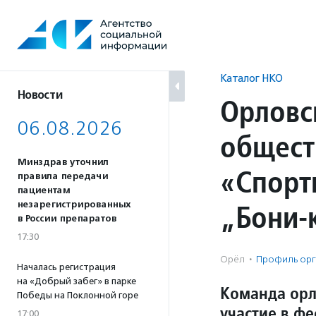
Перейти
к
содержанию
Каталог НКО
Новости
Орловс
06.08.2026
общест
Минздрав уточнил
«Спорт
правила передачи
пациентам
„Бони-
незарегистрированных
в России препаратов
17:30
Орёл
·
Профиль орг
Началась регистрация
на «Добрый забег» в парке
Команда орл
Победы на Поклонной горе
участие в фе
17:00