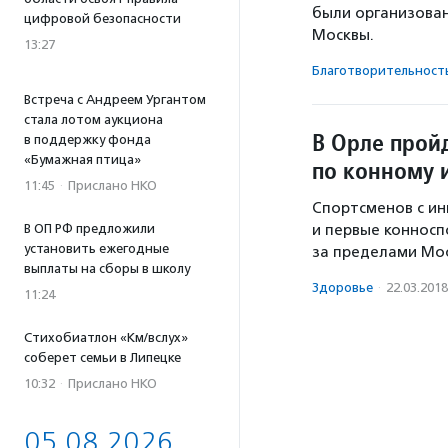
были организова
цифровой безопасности
Москвы.
13:27
Благотвори­тель­ност
Встреча с Андреем Ургантом
стала лотом аукциона
В Орле прой
в поддержку фонда
«Бумажная птица»
по конному 
11:45
·
Прислано НКО
Спортсменов с ин
В ОП РФ предложили
и первые конносп
установить ежегодные
за пределами Мо
выплаты на сборы в школу
Здоровье
·
22.03.2018
11:24
Стихобиатлон «Км/вслух»
соберет семьи в Липецке
10:32
·
Прислано НКО
05.08.2026