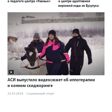
о педагоге центра «Равные»
о центре адаптивной
верховой езды из Бузулука
АСИ выпустило видеосюжет об иппотерапии
и конном скиджоринге
22.03.2024
·
Социальный спорт