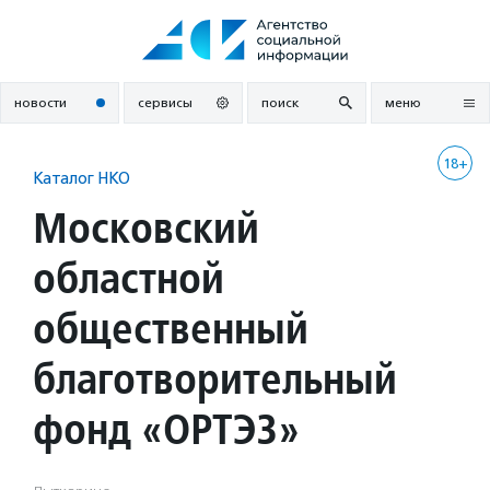
Перейти
к
содержанию
новости
сервисы
поиск
меню
18+
Каталог НКО
Московский
областной
общественный
благотворительный
фонд «ОРТЭЗ»