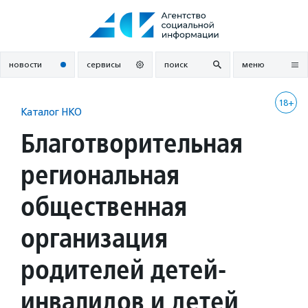
Перейти
к
содержанию
новости
сервисы
поиск
меню
18+
Каталог НКО
Благотворительная
региональная
общественная
организация
родителей детей-
инвалидов и детей