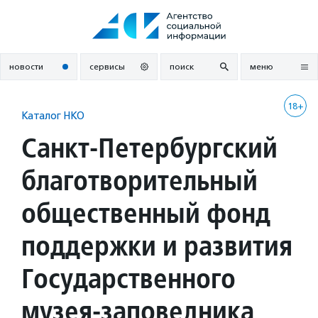
Перейти
к
содержанию
новости
сервисы
поиск
меню
18+
Каталог НКО
Санкт-Петербургский
благотворительный
общественный фонд
поддержки и развития
Государственного
музея-заповедника