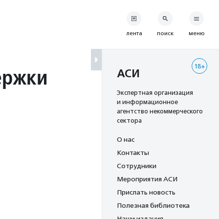
лента
поиск
меню
18+
ержки
АСИ
Экспертная организация
и информационное
агентство некоммерческого
сектора
О нас
Контакты
Сотрудники
Мероприятия АСИ
Прислать новость
Полезная библиотека
Наши издания