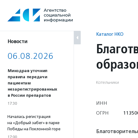
Перейти
к
содержанию
Каталог НКО
Новости
Благот
06.08.2026
образо
Минздрав уточнил
правила передачи
Котельники
пациентам
незарегистрированных
в России препаратов
ИНН
17:30
ОГРН
11350
Началась регистрация
на «Добрый забег» в парке
Победы на Поклонной горе
Благотворитель
17:00