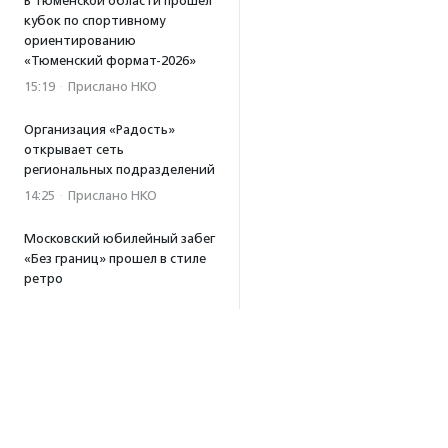
В Тюменской области прошел
кубок по спортивному
ориентированию
«Тюменский формат-2026»
15:19
·
Прислано НКО
Организация «Радость»
открывает сеть
региональных подразделений
14:25
·
Прислано НКО
Московский юбилейный забег
«Без границ» прошел в стиле
ретро
13:30
·
Прислано НКО
Совфед поддержал
инициативу о бесплатной
юридической помощи
сиротам старше 23 лет
13:19