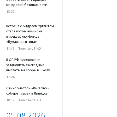
цифровой безопасности
13:27
Встреча с Андреем Ургантом
стала лотом аукциона
в поддержку фонда
«Бумажная птица»
11:45
·
Прислано НКО
В ОП РФ предложили
установить ежегодные
выплаты на сборы в школу
11:24
Стихобиатлон «Км/вслух»
соберет семьи в Липецке
10:32
·
Прислано НКО
05.08.2026