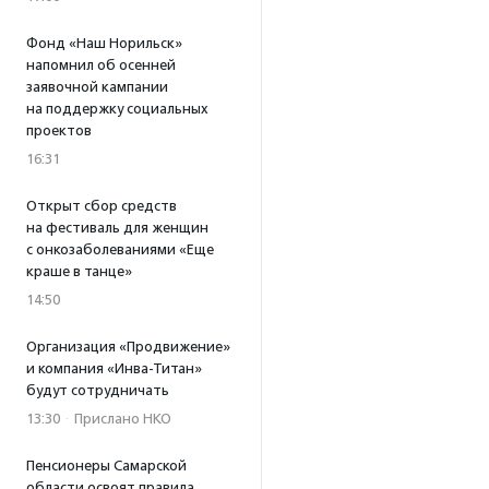
Фонд «Наш Норильск»
напомнил об осенней
заявочной кампании
на поддержку социальных
проектов
16:31
Открыт сбор средств
на фестиваль для женщин
с онкозаболеваниями «Еще
краше в танце»
14:50
Организация «Продвижение»
и компания «Инва-Титан»
будут сотрудничать
13:30
·
Прислано НКО
Пенсионеры Самарской
области освоят правила