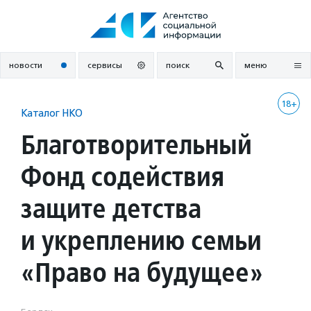
Перейти
к
содержанию
новости
сервисы
поиск
меню
18+
Каталог НКО
Благотворительный
Фонд содействия
защите детства
и укреплению семьи
«Право на будущее»