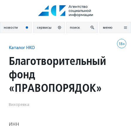
Перейти
к
содержанию
новости
сервисы
поиск
меню
18+
Каталог НКО
Благотворительный
фонд
«ПРАВОПОРЯДОК»
Вихоревка
ИНН