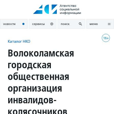
Перейти
к
содержанию
новости
сервисы
поиск
меню
18+
Каталог НКО
Волоколамская
городская
общественная
организация
инвалидов-
колясочников