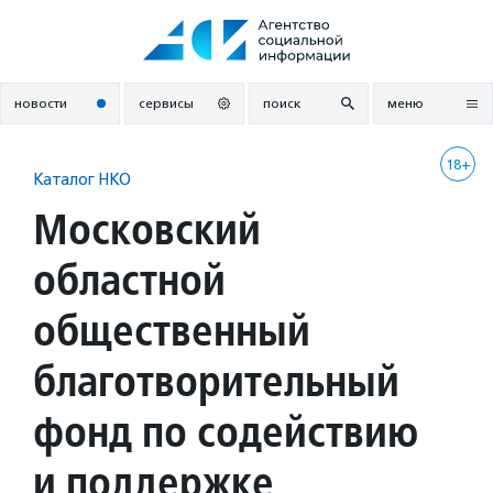
Перейти
к
содержанию
новости
сервисы
поиск
меню
18+
Каталог НКО
Московский
областной
общественный
благотворительный
фонд по содействию
и поддержке