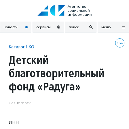
Перейти
к
содержанию
новости
сервисы
поиск
меню
18+
Каталог НКО
Детский
благотворительный
фонд «Радуга»
Саяногорск
ИНН