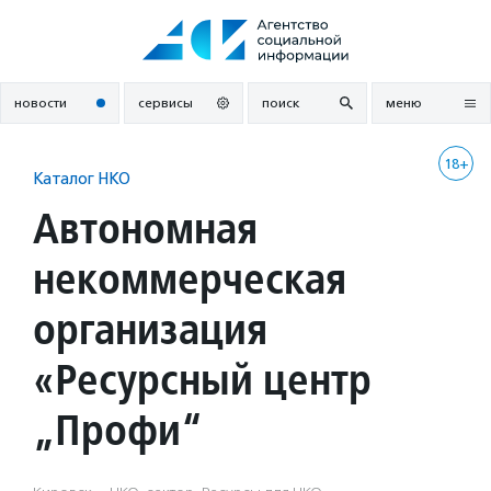
Перейти
к
содержанию
новости
сервисы
поиск
меню
18+
Каталог НКО
Автономная
некоммерческая
организация
«Ресурсный центр
„Профи“