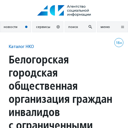
Перейти
к
содержанию
новости
сервисы
поиск
меню
18+
Каталог НКО
Белогорская
городская
общественная
организация граждан
инвалидов
с ограниченными