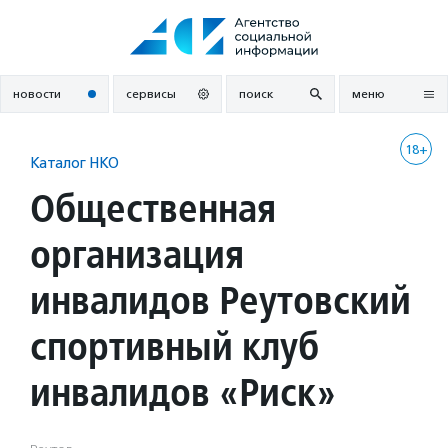
Перейти
к
содержанию
новости
сервисы
поиск
меню
18+
Каталог НКО
Общественная
организация
инвалидов Реутовский
спортивный клуб
инвалидов «Риск»