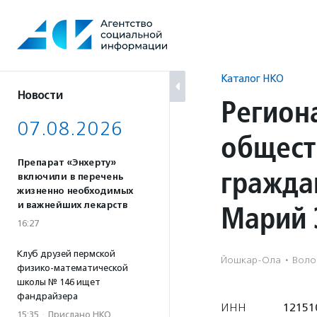
Перейти
к
содержанию
Каталог НКО
Новости
Регион
07.08.2026
общест
Препарат «Энхерту»
гражда
включили в перечень
жизненно необходимых
Марий 
и важнейших лекарств
16:27
Клуб друзей пермской
Йошкар-Ола
·
Волон
физико-математической
школы № 146 ищет
фандрайзера
ИНН
12151
15:35
·
Прислано НКО