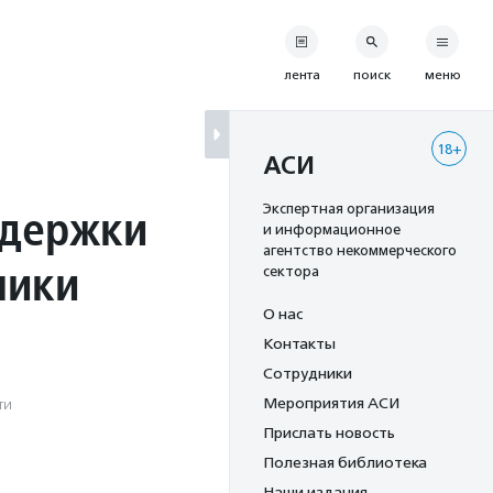
лента
поиск
меню
18+
АСИ
ддержки
Экспертная организация
и информационное
агентство некоммерческого
лики
сектора
О нас
Контакты
Сотрудники
Мероприятия АСИ
ти
Прислать новость
Полезная библиотека
Наши издания