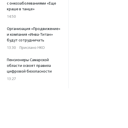
с онкозаболеваниями «Еще
краше в танце»
14:50
Организация «Продвижение»
и компания «Инва-Титан»
будут сотрудничать
13:30
·
Прислано НКО
Пенсионеры Самарской
области освоят правила
цифровой безопасности
13:27
Встреча с Андреем Ургантом
стала лотом аукциона
в поддержку фонда
«Бумажная птица»
11:45
·
Прислано НКО