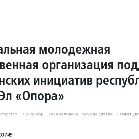
альная молодежная
венная организация по
нских инициатив респуб
Эл «Опора»
терство, НКО-сектор, Права человека, Ресурсы для НКО, Семья и де
03745