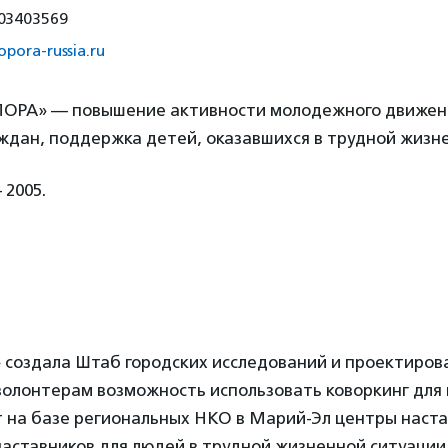
03403569
/opora-russia.ru
РА» — повышение активности молодежного движени
ждан, поддержка детей, оказавшихся в трудной жизн
 2005.
оздала Штаб городских исследований и проектиров
волонтерам возможность использовать коворкинг для
т на базе региональных НКО в Марий-Эл центры наста
аставников для людей в трудной жизненной ситуации