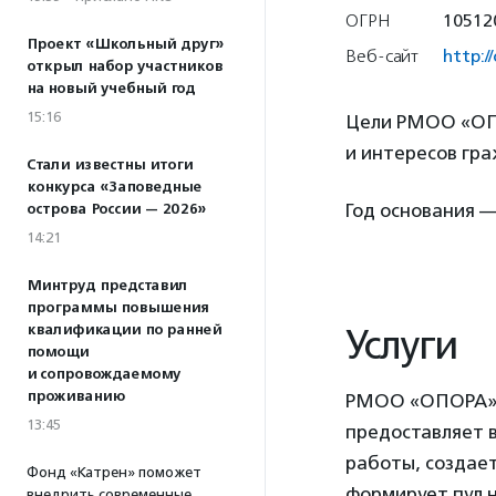
ОГРН
10512
Проект «Школьный друг»
Веб-сайт
http:/
открыл набор участников
на новый учебный год
15:16
Цели РМОО «ОПО
и интересов гра
Стали известны итоги
конкурса «Заповедные
Год основания —
острова России — 2026»
14:21
Минтруд представил
программы повышения
квалификации по ранней
Услуги
помощи
и сопровождаемому
проживанию
РМОО «ОПОРА» с
13:45
предоставляет 
работы, создае
Фонд «Катрен» поможет
формирует пул н
внедрить современные