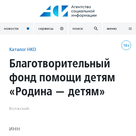
Перейти
к
содержанию
новости
сервисы
поиск
меню
18+
Каталог НКО
Благотворительный
фонд помощи детям
«Родина — детям»
Волжский
ИНН