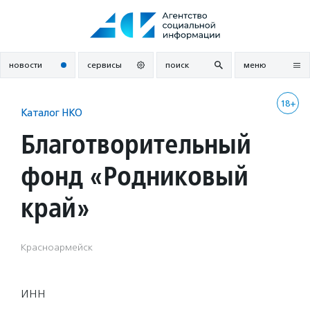
Перейти
к
содержанию
новости
сервисы
поиск
меню
18+
Каталог НКО
Благотворительный
фонд «Родниковый
край»
Красноармейск
ИНН