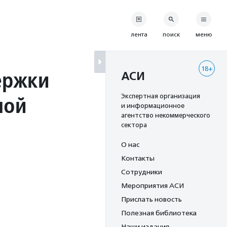
лента
поиск
меню
18+
ержки
АСИ
ной
Экспертная организация
и информационное
агентство некоммерческого
сектора
О нас
Контакты
Сотрудники
Мероприятия АСИ
Прислать новость
Полезная библиотека
Наши издания