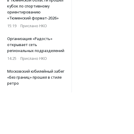
В Тюменской области прошел
кубок по спортивному
ориентированию
«Тюменский формат-2026»
15:19
·
Прислано НКО
Организация «Радость»
открывает сеть
региональных подразделений
14:25
·
Прислано НКО
Московский юбилейный забег
«Без границ» прошел в стиле
ретро
13:30
·
Прислано НКО
Совфед поддержал
инициативу о бесплатной
юридической помощи
сиротам старше 23 лет
13:19