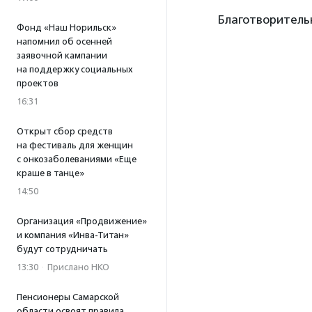
Благотворитель
Фонд «Наш Норильск»
напомнил об осенней
заявочной кампании
на поддержку социальных
проектов
16:31
Открыт сбор средств
на фестиваль для женщин
с онкозаболеваниями «Еще
краше в танце»
14:50
Организация «Продвижение»
и компания «Инва-Титан»
будут сотрудничать
13:30
·
Прислано НКО
Пенсионеры Самарской
области освоят правила