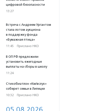
цифровой безопасности
13:27
Встреча с Андреем Ургантом
стала лотом аукциона
в поддержку фонда
«Бумажная птица»
11:45
·
Прислано НКО
В ОП РФ предложили
установить ежегодные
выплаты на сборы в школу
11:24
Стихобиатлон «Км/вслух»
соберет семьи в Липецке
10:32
·
Прислано НКО
05.08.2026