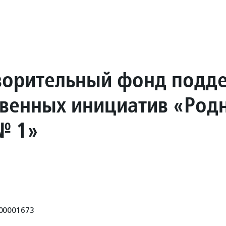
ворительный фонд подд
венных инициатив «Род
№ 1»
00001673