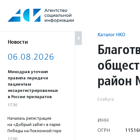
Перейти
к
содержанию
Каталог НКО
Новости
Благот
06.08.2026
общест
Минздрав уточнил
район 
правила передачи
пациентам
незарегистрированных
в России препаратов
Елабуга
17:30
Началась регистрация
ИНН
на «Добрый забег» в парке
ОГРН
11516
Победы на Поклонной горе
17:00