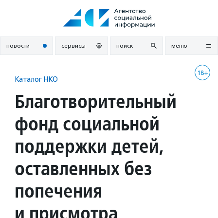
Перейти
к
содержанию
новости
сервисы
поиск
меню
18+
Каталог НКО
Благотворительный
фонд социальной
поддержки детей,
оставленных без
попечения
и присмотра