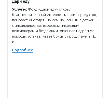
Дари еду
Алекс
Услуги:
Фонд «Дари еду» открыл
Услуг
благотворительный интернет-магазин продуктов,
с онко
помогает многодетным семьям, семьям с детьми
помощь
с инвалидностью, взрослым инвалидам,
прошед
пенсионерам и бездомным: оказывает адресную
мораль
помощь, устанавливает боксы с продуктами в ТЦ
практи
и…
консул
Подробнее
Подро