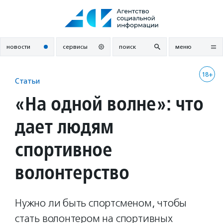
Перейти
к
содержанию
новости
сервисы
поиск
меню
18+
Статьи
«На одной волне»: что
дает людям
спортивное
волонтерство
Нужно ли быть спортсменом, чтобы
стать волонтером на спортивных