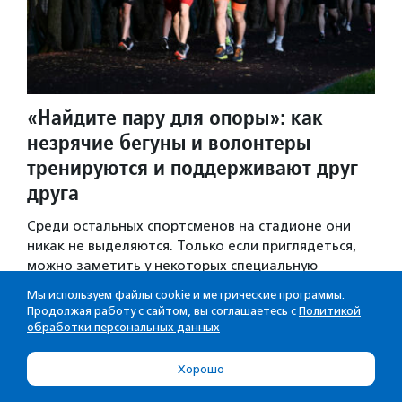
«Найдите пару для опоры»: как
незрячие бегуны и волонтеры
тренируются и поддерживают друг
друга
Среди остальных спортсменов на стадионе они
никак не выделяются. Только если приглядеться,
можно заметить у некоторых специальную
парасвязку, соединяющую руки волонтера
Мы используем файлы cookie и метрические программы.
и незрячего бегуна.
Продолжая работу с сайтом, вы соглашаетесь с
Политикой
обработки персональных данных
Серии
·
28.07.2026
·
Благотвори­тель­ность и доброволь­чест­
во
Хорошо