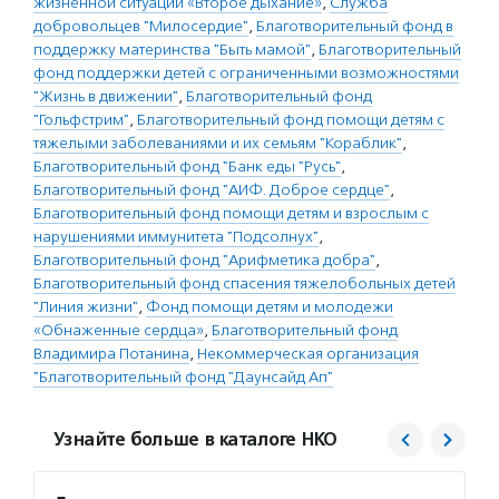
жизненной ситуации «Второе дыхание»
,
Служба
добровольцев "Милосердие"
,
Благотворительный фонд в
поддержку материнства "Быть мамой"
,
Благотворительный
фонд поддержки детей с ограниченными возможностями
"Жизнь в движении"
,
Благотворительный фонд
"Гольфстрим"
,
Благотворительный фонд помощи детям с
тяжелыми заболеваниями и их семьям "Кораблик"
,
Благотворительный фонд "Банк еды "Русь"
,
Благотворительный фонд "АИФ. Доброе сердце"
,
Благотворительный фонд помощи детям и взрослым с
нарушениями иммунитета "Подсолнух"
,
Благотворительный фонд "Арифметика добра"
,
Благотворительный фонд спасения тяжелобольных детей
"Линия жизни"
,
Фонд помощи детям и молодежи
«Обнаженные сердца»
,
Благотворительный фонд
Владимира Потанина
,
Некоммерческая организация
"Благотворительный фонд "Даунсайд Ап"
Узнайте больше в каталоге НКО