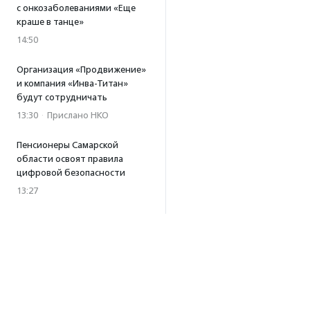
с онкозаболеваниями «Еще
краше в танце»
14:50
Организация «Продвижение»
и компания «Инва-Титан»
будут сотрудничать
13:30
·
Прислано НКО
Пенсионеры Самарской
области освоят правила
цифровой безопасности
13:27
Встреча с Андреем Ургантом
стала лотом аукциона
в поддержку фонда
«Бумажная птица»
11:45
·
Прислано НКО