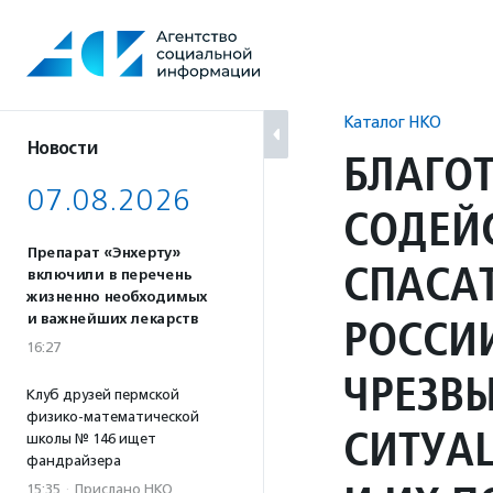
Перейти
к
содержанию
Каталог НКО
Новости
БЛАГО
07.08.2026
СОДЕЙ
Препарат «Энхерту»
СПАСА
включили в перечень
жизненно необходимых
РОССИ
и важнейших лекарств
16:27
ЧРЕЗВ
Клуб друзей пермской
физико-математической
СИТУА
школы № 146 ищет
фандрайзера
15:35
·
Прислано НКО