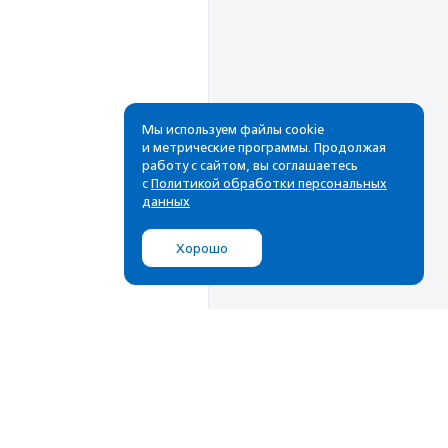
Мы используем файлы cookie
и метрические программы. Продолжая
работу с сайтом, вы соглашаетесь
Рассылка
с
Политикой обработки персональных
данных
Cамые свежие новости,
лучшие материалы в вашем
Хорошо
почтовом ящике
Подписаться