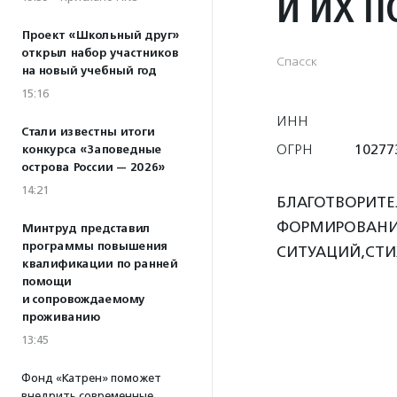
И ИХ П
Проект «Школьный друг»
открыл набор участников
Спасск
на новый учебный год
15:16
ИНН
Стали известны итоги
ОГРН
10277
конкурса «Заповедные
острова России — 2026»
14:21
БЛАГОТВОРИТ
ФОРМИРОВАНИЯ
Минтруд представил
программы повышения
СИТУАЦИЙ,СТИ
квалификации по ранней
помощи
и сопровождаемому
проживанию
13:45
Фонд «Катрен» поможет
внедрить современные