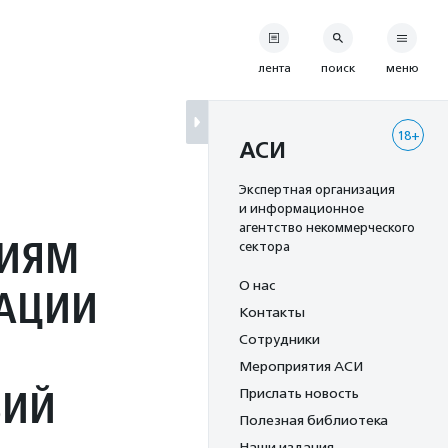
лента
поиск
меню
18+
АСИ
Экспертная организация
и информационное
агентство некоммерческого
НИЯМ
сектора
О нас
ДАЦИИ
Контакты
Сотрудники
Мероприятия АСИ
ВИЙ
Прислать новость
Полезная библиотека
Наши издания