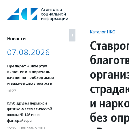
Перейти
к
содержанию
Каталог НКО
Новости
Ставро
07.08.2026
благот
Препарат «Энхерту»
органи
включили в перечень
жизненно необходимых
страда
и важнейших лекарств
16:27
и нарк
Клуб друзей пермской
физико-математической
без оп
школы № 146 ищет
фандрайзера
15:35
·
Прислано НКО