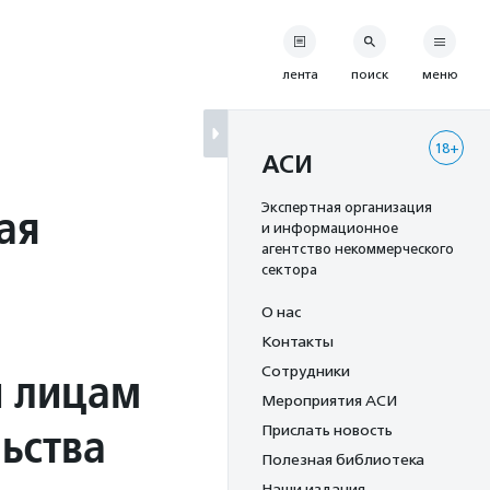
лента
поиск
меню
18+
АСИ
ая
Экспертная организация
и информационное
агентство некоммерческого
сектора
О нас
Контакты
и лицам
Сотрудники
Мероприятия АСИ
ьства
Прислать новость
Полезная библиотека
Наши издания