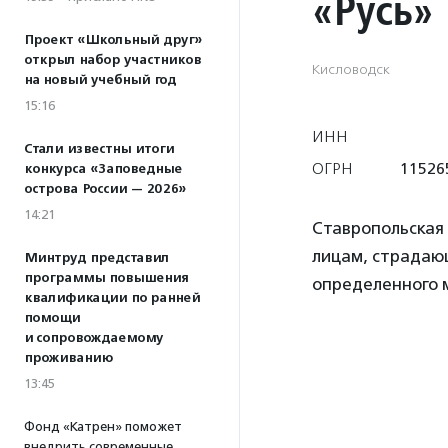
«Русь»
Проект «Школьный друг»
открыл набор участников
Кисловодск
на новый учебный год
15:16
ИНН
Стали известны итоги
ОГРН
11526
конкурса «Заповедные
острова России — 2026»
14:21
Ставропольская
лицам, страдающ
Минтруд представил
программы повышения
определенного 
квалификации по ранней
помощи
и сопровождаемому
проживанию
13:45
Фонд «Катрен» поможет
внедрить современные