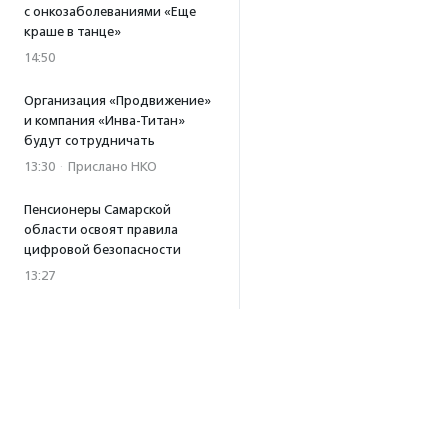
с онкозаболеваниями «Еще
краше в танце»
14:50
Организация «Продвижение»
и компания «Инва-Титан»
будут сотрудничать
13:30
·
Прислано НКО
Пенсионеры Самарской
области освоят правила
цифровой безопасности
13:27
Встреча с Андреем Ургантом
стала лотом аукциона
в поддержку фонда
«Бумажная птица»
11:45
·
Прислано НКО