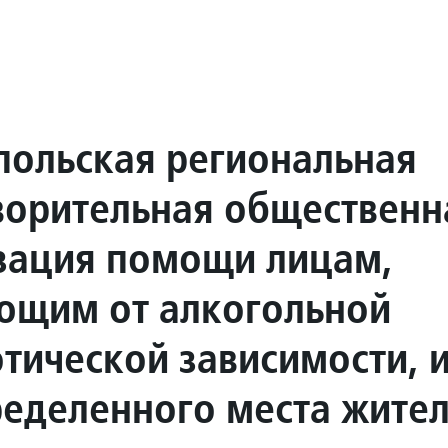
польская региональная
ворительная общественн
зация помощи лицам,
ющим от алкогольной
отической зависимости, 
ределенного места жител