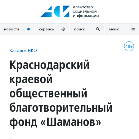
Перейти
к
содержанию
новости
сервисы
поиск
меню
18+
Каталог НКО
Краснодарский
краевой
общественный
благотворительный
фонд «Шаманов»