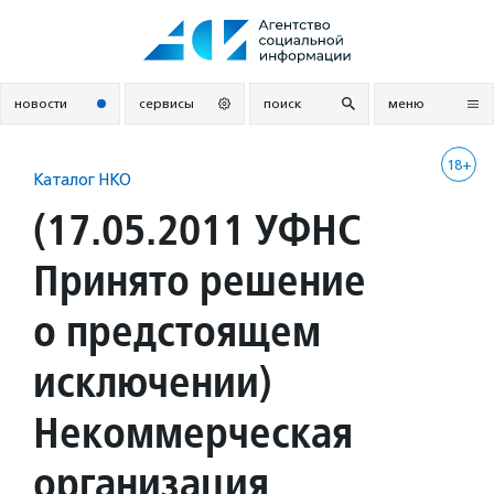
Перейти
к
содержанию
новости
сервисы
поиск
меню
18+
Каталог НКО
(17.05.2011 УФНС
Принято решение
о предстоящем
исключении)
Некоммерческая
организация