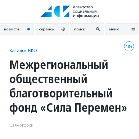
Перейти
к
содержанию
новости
сервисы
поиск
меню
18+
Каталог НКО
Межрегиональный
общественный
благотворительный
фонд «Сила Перемен»
Саяногорск