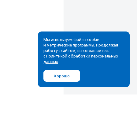
Мы используем файлы cookie
и метрические программы. Продолжая
работу с сайтом, вы соглашаетесь
Рассылка
с
Политикой обработки персональных
данных
Cамые свежие новости,
лучшие материалы в вашем
Хорошо
почтовом ящике
Подписаться