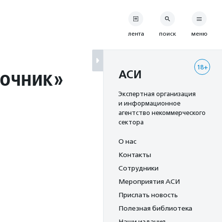
лента
поиск
меню
18+
зочник»
АСИ
Экспертная организация
и информационное
агентство некоммерческого
сектора
О нас
Контакты
Сотрудники
Мероприятия АСИ
Прислать новость
Полезная библиотека
Наши издания