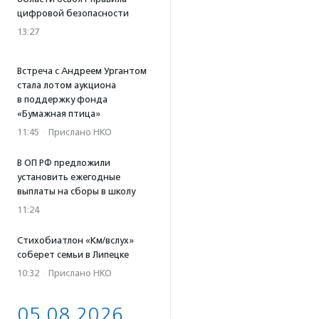
цифровой безопасности
13:27
Встреча с Андреем Ургантом
стала лотом аукциона
в поддержку фонда
«Бумажная птица»
11:45
·
Прислано НКО
В ОП РФ предложили
установить ежегодные
выплаты на сборы в школу
11:24
Стихобиатлон «Км/вслух»
соберет семьи в Липецке
10:32
·
Прислано НКО
05.08.2026