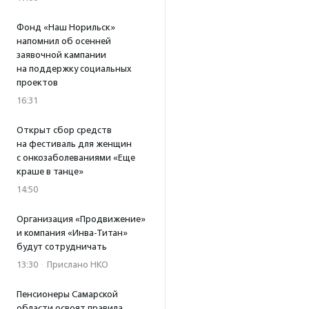
Фонд «Наш Норильск»
напомнил об осенней
заявочной кампании
на поддержку социальных
проектов
16:31
Открыт сбор средств
на фестиваль для женщин
с онкозаболеваниями «Еще
краше в танце»
14:50
Организация «Продвижение»
и компания «Инва-Титан»
будут сотрудничать
13:30
·
Прислано НКО
Пенсионеры Самарской
области освоят правила