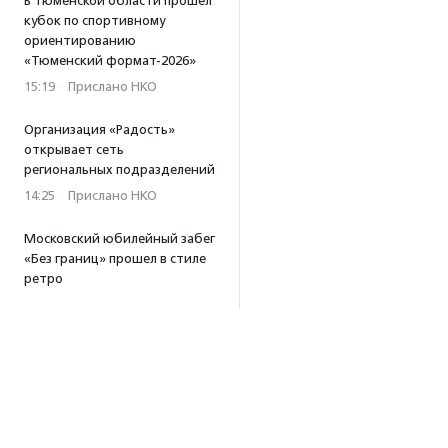
В Тюменской области прошел
кубок по спортивному
ориентированию
«Тюменский формат-2026»
15:19
·
Прислано НКО
Организация «Радость»
открывает сеть
региональных подразделений
14:25
·
Прислано НКО
Московский юбилейный забег
«Без границ» прошел в стиле
ретро
13:30
·
Прислано НКО
Совфед поддержал
инициативу о бесплатной
юридической помощи
сиротам старше 23 лет
13:19