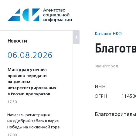
Перейти
к
содержанию
Каталог НКО
Новости
Благот
06.08.2026
Звенигород
Минздрав уточнил
правила передачи
пациентам
ИНН
незарегистрированных
в России препаратов
ОГРН
11450
17:30
Благотворитель
Началась регистрация
на «Добрый забег» в парке
Победы на Поклонной горе
17:00