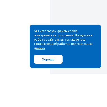
Мы используем файлы cookie
и метрические программы. Продолжая
работу с сайтом, вы соглашаетесь
Рассылка
с
Политикой обработки персональных
данных
Cамые свежие новости,
лучшие материалы в вашем
Хорошо
почтовом ящике
Подписаться