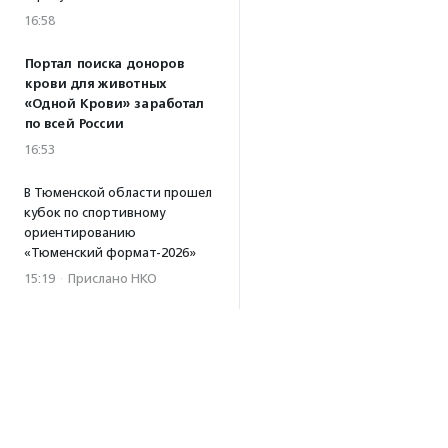
16:58
Портал поиска доноров
крови для животных
«Одной Крови» заработал
по всей России
16:53
В Тюменской области прошел
кубок по спортивному
ориентированию
«Тюменский формат-2026»
15:19
·
Прислано НКО
Организация «Радость»
открывает сеть
региональных подразделений
14:25
·
Прислано НКО
Московский юбилейный забег