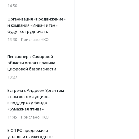
14:50
Организация «Продвижение»
и компания «Инва-Титан»
будут сотрудничать
13:30
·
Прислано НКО
Пенсионеры Самарской
области освоят правила
цифровой безопасности
13:27
Встреча с Андреем Ургантом
стала лотом аукциона
в поддержку фонда
«Бумажная птица»
11:45
·
Прислано НКО
В ОП РФ предложили
установить ежегодные