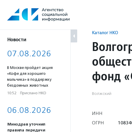
Перейти
к
содержанию
Каталог НКО
Новости
Волгог
07.08.2026
общест
В Москве пройдет акция
фонд «
«Кофе для хорошего
мальчика» в поддержку
бездомных животных
10:52
·
Прислано НКО
Волжский
06.08.2026
ИНН
ОГРН
10834
Минздрав уточнил
правила передачи