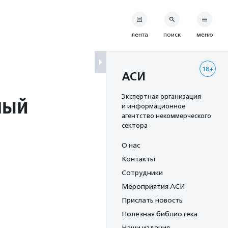
лента
поиск
меню
18+
АСИ
ный
Экспертная организация
и информационное
агентство некоммерческого
сектора
О нас
Контакты
Сотрудники
Мероприятия АСИ
Прислать новость
Полезная библиотека
Наши издания