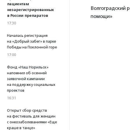
пациентам
Волгоградский 
незарегистрированных
в России препаратов
помощи»
17:30
Началась регистрация
на «Добрый забег» в парке
Победы на Поклонной горе
17:00
Фонд «Наш Норильск»
напомнил об осенней
заявочной кампании
на поддержку социальных
проектов
16:31
Открыт сбор средств
на фестиваль для женщин
с онкозаболеваниями «Еще
краше в танце»