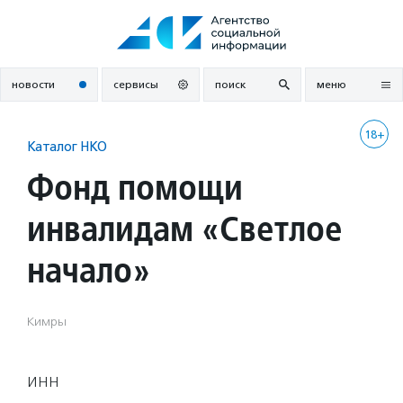
Перейти
к
содержанию
новости
сервисы
поиск
меню
18+
Каталог НКО
Фонд помощи
инвалидам «Светлое
начало»
Кимры
ИНН