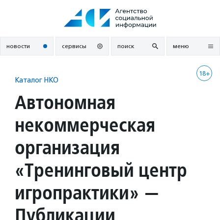
Перейти
к
содержанию
новости
сервисы
поиск
меню
18+
Каталог НКО
Автономная
некоммерческая
организация
«Тренинговый центр
игропрактики» —
Публикации