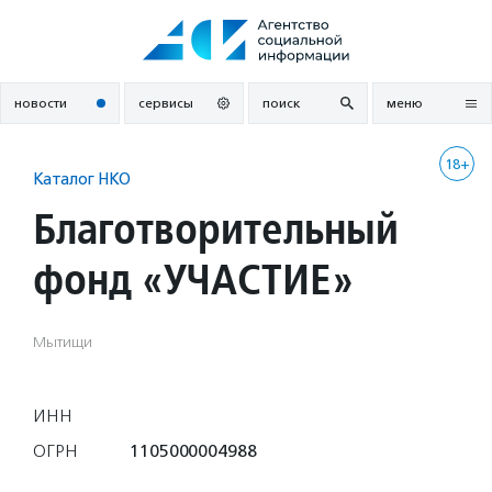
Перейти
к
содержанию
новости
сервисы
поиск
меню
18+
Каталог НКО
Благотворительный
фонд «УЧАСТИЕ»
Мытищи
ИНН
ОГРН
1105000004988