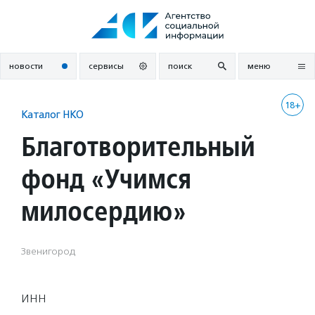
Перейти
к
содержанию
новости
сервисы
поиск
меню
18+
Каталог НКО
Благотворительный
фонд «Учимся
милосердию»
Звенигород
ИНН