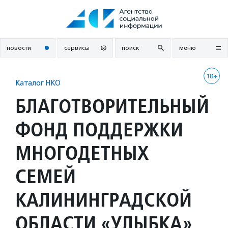
Перейти
к
содержанию
новости
сервисы
поиск
меню
18+
Каталог НКО
БЛАГОТВОРИТЕЛЬНЫЙ
ФОНД ПОДДЕРЖКИ
МНОГОДЕТНЫХ
СЕМЕЙ
КАЛИНИНГРАДСКОЙ
ОБЛАСТИ «УЛЫБКА»