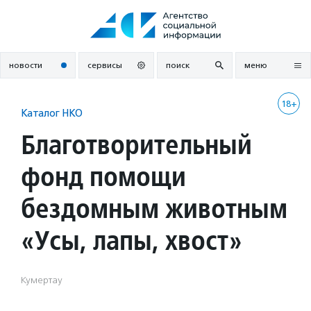
Перейти
к
содержанию
новости
сервисы
поиск
меню
18+
Каталог НКО
Благотворительный
фонд помощи
бездомным животным
«Усы, лапы, хвост»
Кумертау