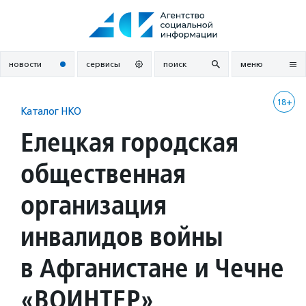
Перейти
к
содержанию
новости
сервисы
поиск
меню
18+
Каталог НКО
Елецкая городская
общественная
организация
инвалидов войны
в Афганистане и Чечне
«ВОИНТЕР»