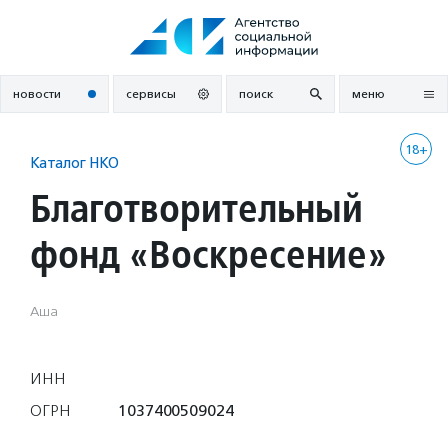
Перейти
к
содержанию
новости
сервисы
поиск
меню
18+
Каталог НКО
Благотворительный
фонд «Воскресение»
Аша
ИНН
ОГРН
1037400509024