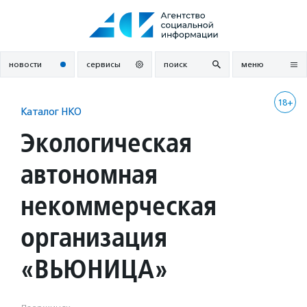
Перейти
к
содержанию
новости
сервисы
поиск
меню
18+
Каталог НКО
Экологическая
автономная
некоммерческая
организация
«ВЬЮНИЦА»