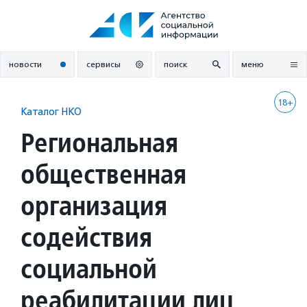
Перейти
к
содержанию
новости
сервисы
поиск
меню
18+
Каталог НКО
Региональная
общественная
организация
содействия
социальной
реабилитации лиц