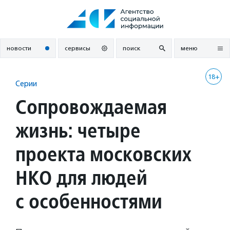
Перейти
к
содержанию
новости
сервисы
поиск
меню
18+
Серии
Сопровождаемая
жизнь: четыре
проекта московских
НКО для людей
с особенностями