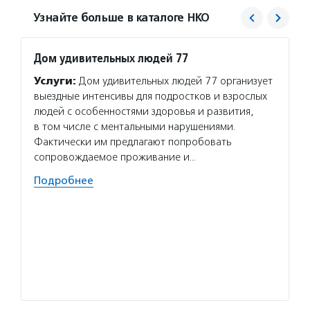
Узнайте больше в каталоге НКО
Дом удивительных людей 77
РБООИ
Услуги:
Дом удивительных людей 77 организует
Услуг
выездные интенсивы для подростков и взрослых
взросл
людей с особенностями здоровья и развития,
в Моск
в том числе с ментальными нарушениями.
России
Фактически им предлагают попробовать
сопро
сопровождаемое проживание и…
Волон
Подробнее
проект
с обыч
участи
особен
Подро