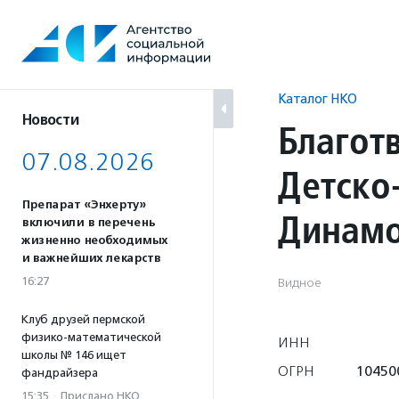
Перейти
к
содержанию
Каталог НКО
Новости
Благот
07.08.2026
Детско
Препарат «Энхерту»
Динам
включили в перечень
жизненно необходимых
и важнейших лекарств
16:27
Видное
Клуб друзей пермской
физико-математической
ИНН
школы № 146 ищет
ОГРН
10450
фандрайзера
15:35
·
Прислано НКО