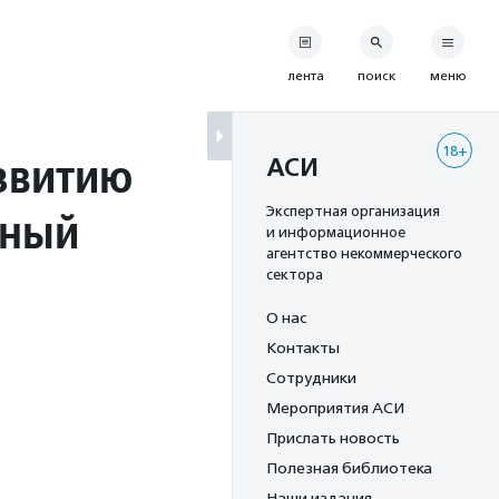
лента
поиск
меню
18+
звитию
АСИ
Юный
Экспертная организация
и информационное
агентство некоммерческого
сектора
О нас
Контакты
Сотрудники
Мероприятия АСИ
Прислать новость
Полезная библиотека
Наши издания