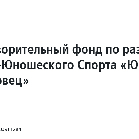
ворительный фонд по ра
-Юношеского Спорта «
овец»
00911284