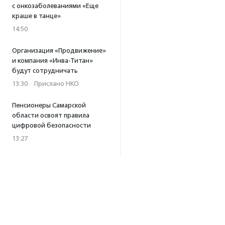
с онкозаболеваниями «Еще
краше в танце»
14:50
Организация «Продвижение»
и компания «Инва-Титан»
будут сотрудничать
13:30
·
Прислано НКО
Пенсионеры Самарской
области освоят правила
цифровой безопасности
13:27
Встреча с Андреем Ургантом
стала лотом аукциона
в поддержку фонда
«Бумажная птица»
11:45
·
Прислано НКО