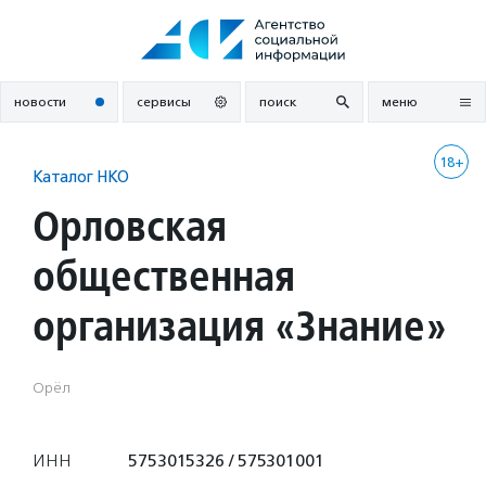
Перейти
к
содержанию
новости
сервисы
поиск
меню
18+
Каталог НКО
Орловская
общественная
организация «Знание»
Орёл
ИНН
5753015326 / 575301001