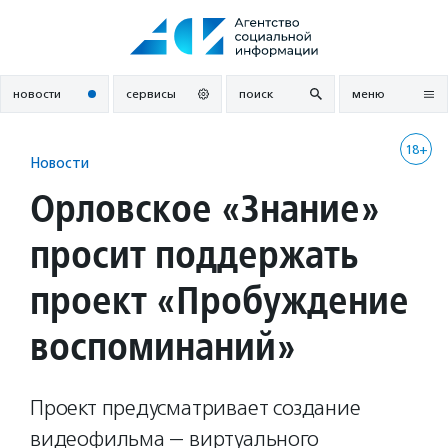
Перейти
к
содержанию
новости
сервисы
поиск
меню
18+
Новости
Орловское «Знание»
просит поддержать
проект «Пробуждение
воспоминаний»
Проект предусматривает создание
видеофильма — виртуального