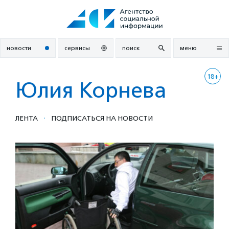
Перейти
к
содержанию
новости
сервисы
поиск
меню
18+
Юлия Корнева
·
ЛЕНТА
ПОДПИСАТЬСЯ НА НОВОСТИ