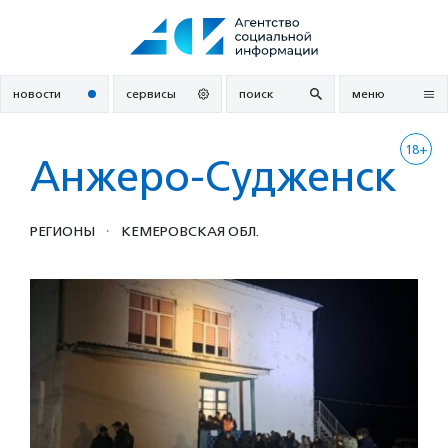
Перейти
к
содержанию
новости
сервисы
поиск
меню
18+
Анжеро-Судженск
·
РЕГИОНЫ
КЕМЕРОВСКАЯ ОБЛ.